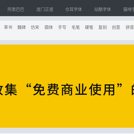
阿里巴巴
庞门正道
仓耳字体
站酷字体
猫啃
草书
魏碑
仿宋
圆体
手写
毛笔
硬笔
复刻
创意
拼音