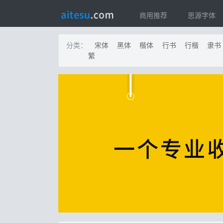
商用推荐
思源字体
分类：
宋体
黑体
楷体
行书
行楷
隶书
繁