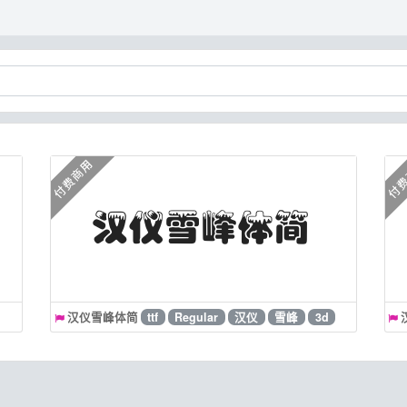
汉仪雪峰体简
ttf
Regular
汉仪
雪峰
3d
立体
空心
3