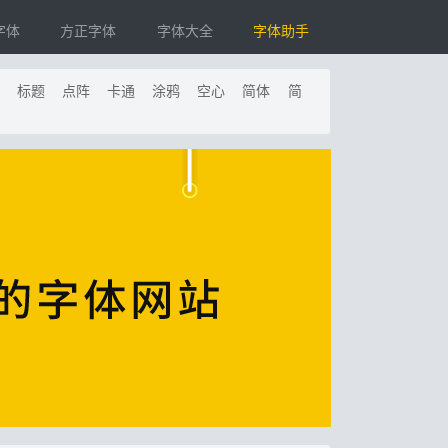
字体
方正字体
字体大全
字体助手
标题
点阵
卡通
涂鸦
空心
简体
简