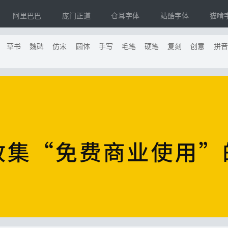
阿里巴巴
庞门正道
仓耳字体
站酷字体
猫啃
草书
魏碑
仿宋
圆体
手写
毛笔
硬笔
复刻
创意
拼音