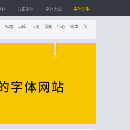
字体
方正字体
字体大全
字体助手
标题
点阵
卡通
涂鸦
空心
简体
简