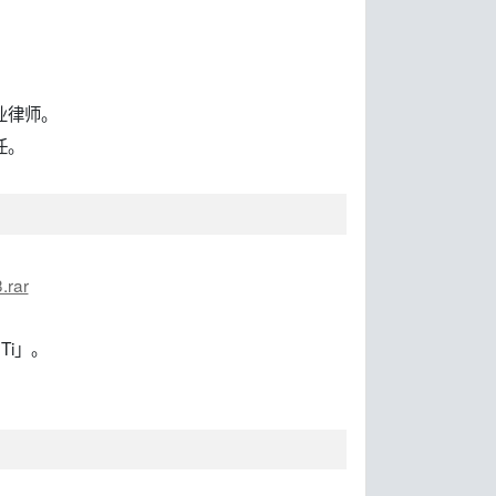
业律师。
任。
.rar
Ti」。