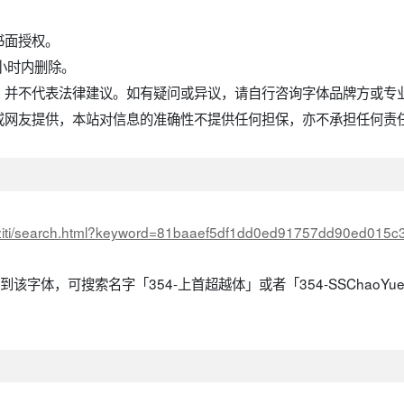
书面授权。
小时内删除。
，并不代表法律建议。如有疑问或异议，请自行咨询字体品牌方或专
或网友提供，本站对信息的准确性不提供任何担保，亦不承担任何责
x/ziti/search.html?keyword=81baaef5df1dd0ed91757dd90ed015c3
该字体，可搜索名字「354-上首超越体」或者「354-SSChaoYue