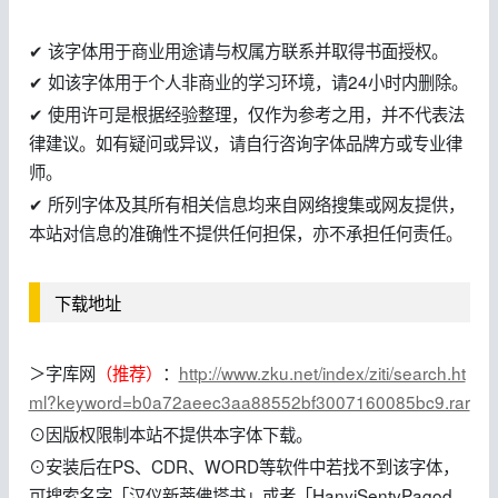
✔ 该字体用于商业用途请与权属方联系并取得书面授权。
✔ 如该字体用于个人非商业的学习环境，请24小时内删除。
✔ 使用许可是根据经验整理，仅作为参考之用，并不代表法
律建议。如有疑问或异议，请自行咨询字体品牌方或专业律
师。
✔ 所列字体及其所有相关信息均来自网络搜集或网友提供，
本站对信息的准确性不提供任何担保，亦不承担任何责任。
下载地址
＞字库网
（推荐）
：
http://www.zku.net/index/ziti/search.ht
ml?keyword=b0a72aeec3aa88552bf3007160085bc9.rar
⊙因版权限制本站不提供本字体下载。
⊙安装后在PS、CDR、WORD等软件中若找不到该字体，
可搜索名字「汉仪新蒂佛塔书」或者「HanyiSentyPagod