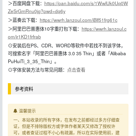
＞百度网盘下载：
https://pan.baidu.com/s/1WwlUk0Uq0W
ZeSrGmRnu0jg?pwd=dq6y
＞蓝奏云下载：
https://wwrh.lanzoul.com/iBlf51frg61c
＞阿里巴巴普惠体10字重打包下载：
https://wwrh.lanzoul.c
om/ir1KD1frfrab
⊙安装后在PS、CDR、WORD等软件中若找不到该字体，
可搜索名字「阿里巴巴普惠体 3.0 35 Thin」或者「Alibaba
PuHuiTi_3_35_Thin」。
⊙字体安装方法与常见问题：
点击查看
参考资料
温馨提示
一、本站收录的所有字体，在发布之前都经过多方仔细查
证，但是不排除版权方或字体作者某天又修改了授权许
可，或者查证过程不小心有疏漏，所以在实际使用前，建